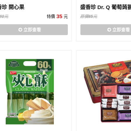
香珍 開心果
盛香珍 Dr. Q 葡萄蒟
35
40
元
特價
元
原價
85
元
立即查看
立即查看