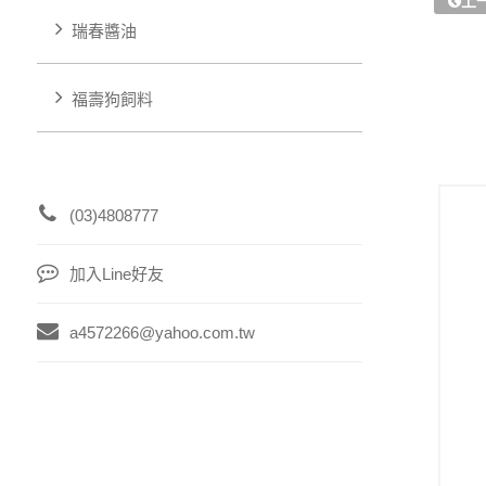
上
瑞春醬油
福壽狗飼料
(03)4808777
加入Line好友
a4572266@yahoo.com.tw