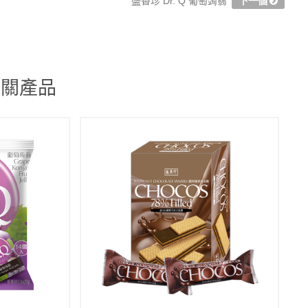
盛香珍 Dr. Q 葡萄蒟蒻
下一個
 相關產品