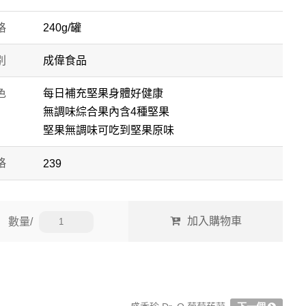
格
240g/罐
別
成偉食品
色
每日補充堅果身體好健康
無調味綜合果內含4種堅果
堅果無調味可吃到堅果原味
格
239
數量/