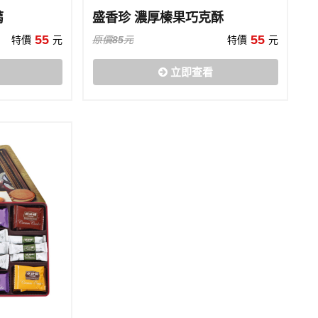
蒻
盛香珍 濃厚榛果巧克酥
55
55
特價
元
原價
85
元
特價
元
立即查看