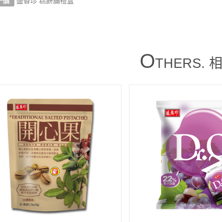
一個
盛香珍 糕餅舖禮盒
O
THERS.