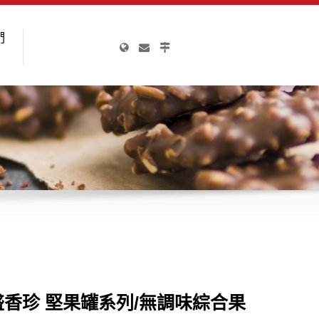
們
盛香珍 堅果罐系列/無調味綜合果