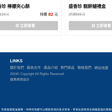
香珍 檸檬夾心酥
盛香珍 糕餅舖禮盒
82
120
元
特價
元
原價
355
元
立即查看
立即查看
LINKS
關於我們
廠商合作
產品介紹
熱門商品
聯絡我們
網站地圖
2019© Copyright All Rights Reserved
蘋果網頁設計
、完善客服售後服務。何時何地都可以輕鬆享用的各式零食，零食批發商用全網最超值的價格