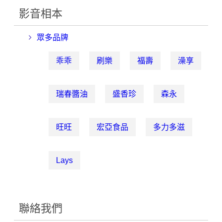
影音相本
眾多品牌
乖乖
刷樂
福壽
澡享
瑞春醬油
盛香珍
森永
旺旺
宏亞食品
多力多滋
Lays
聯絡我們