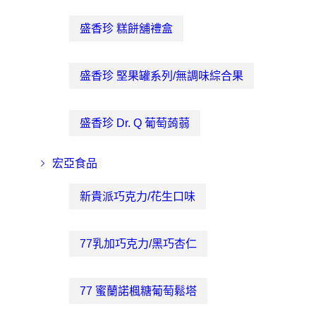
盛香珍 糕餅舖禮盒
盛香珍 堅果罐系列/無調味綜合果
盛香珍 Dr. Q 葡萄蒟蒻
宏亞食品
新貴派巧克力/花生口味
77乳加巧克力/黑巧杏仁
77 蜜蘭諾楓糖葡萄鬆塔