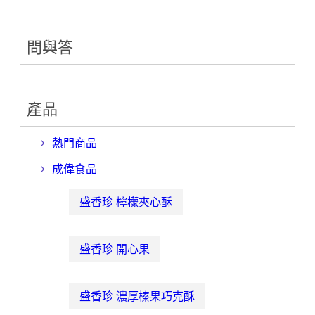
問與答
產品
熱門商品
成偉食品
盛香珍 檸檬夾心酥
盛香珍 開心果
盛香珍 濃厚榛果巧克酥