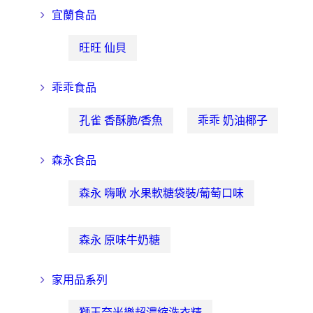
宜蘭食品
旺旺 仙貝
乖乖食品
孔雀 香酥脆/香魚
乖乖 奶油椰子
森永食品
森永 嗨啾 水果軟糖袋裝/葡萄口味
森永 原味牛奶糖
家用品系列
獅王奈米樂超濃縮洗衣精