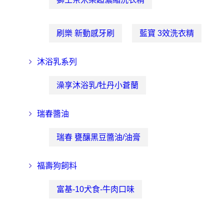
刷樂 新動感牙刷
藍寶 3效洗衣精
沐浴乳系列
澡享沐浴乳/牡丹小蒼蘭
瑞春醬油
瑞春 甕釀黑豆醬油/油膏
福壽狗飼料
富基-10犬食-牛肉口味