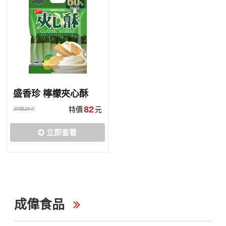
盛香珍 檸檬夾心酥
82
特價
元
原價
120
元
立即查看
成偉食品