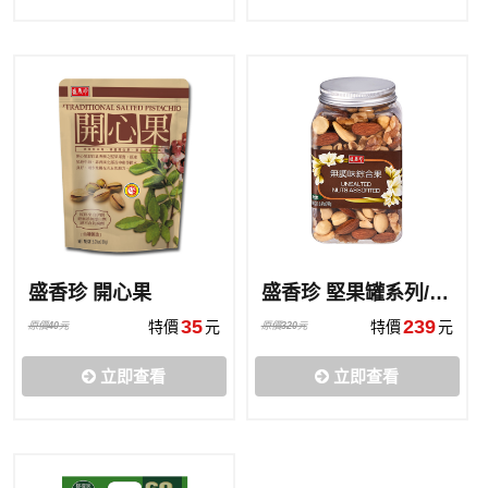
盛香珍 開心果
盛香珍 堅果罐系列/無調味綜合果
35
239
特價
元
特價
元
原價
40
元
原價
320
元
立即查看
立即查看