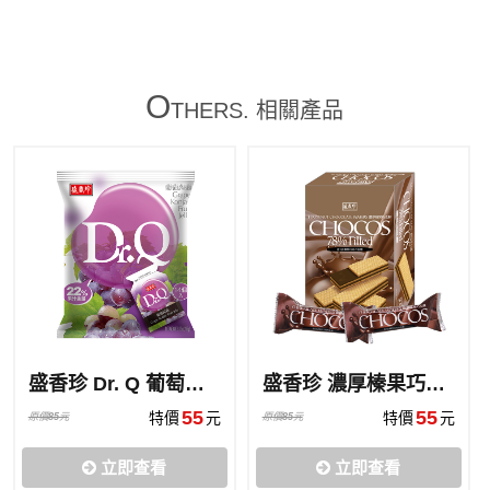
O
THERS. 相關產品
盛香珍 Dr. Q 葡萄蒟蒻
盛香珍 濃厚榛果巧克酥
55
55
特價
元
特價
元
原價
85
元
原價
85
元
立即查看
立即查看