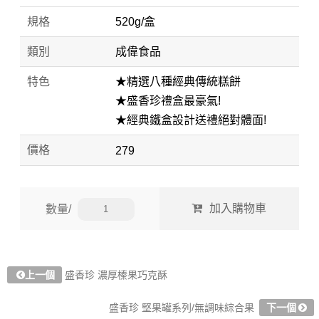
規格
520g/盒
類別
成偉食品
特色
★精選八種經典傳統糕餅
★盛香珍禮盒最豪氣!
★經典鐵盒設計送禮絕對體面!
價格
279
數量/
上一個
盛香珍 濃厚榛果巧克酥
盛香珍 堅果罐系列/無調味綜合果
下一個